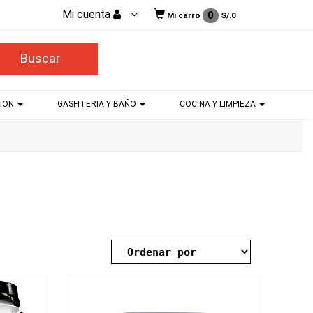
Mi cuenta
0
Mi carro
S/.
0
CION
GASFITERIA Y BAÑO
COCINA Y LIMPIEZA