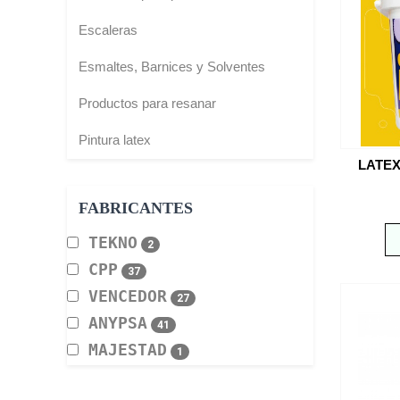
Escaleras
Esmaltes, Barnices y Solventes
Productos para resanar
Pintura latex
LATEX
FABRICANTES
TEKNO
2
CPP
37
VENCEDOR
27
ANYPSA
41
MAJESTAD
1