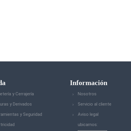
da
Información
etería y Cerrajería
Nosotros
turas y Derivados
Servicio al cliente
ramientas y Seguridad
Aviso legal
tricidad
ubicarnos: