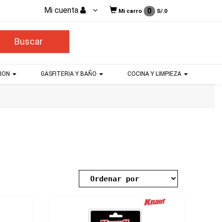
Mi cuenta
0
Mi carro
S/.
0
CION
GASFITERIA Y BAÑO
COCINA Y LIMPIEZA