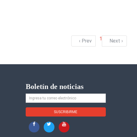
1
‹ Prev
Next ›
Boletín de noticias