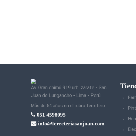
Tien
Av. Gran chimú 919 urb. zárate - San
Juan de Lurigancho - Lima - Perú
Ferr
Mås de 54 años en el rubro ferretero
Pin
051 4598095
Her
info@ferreteriasanjuan.com
Elec