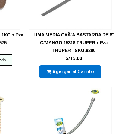
.1KG x Pza
LIMA MEDIA CAÃ‘A BASTARDA DE 8"
575
C/MANGO 15318 TRUPER x Pza
TRUPER - SKU:9280
S/15.00
enda
Agergar al Carrito