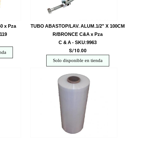
0 x Pza
TUBO ABASTOP/LAV. ALUM.1/2" X 100CM
119
R/BRONCE C&A x Pza
C & A - SKU:9963
S/10.00
enda
Solo disponible en tienda