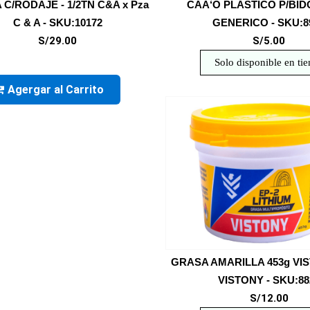
 C/RODAJE - 1/2TN C&A x Pza
CAÃ‘O PLASTICO P/BID
C & A - SKU:10172
GENERICO - SKU:8
S/29.00
S/5.00
Solo disponible en ti
Agergar al Carrito
GRASA AMARILLA 453g VIS
VISTONY - SKU:88
S/12.00