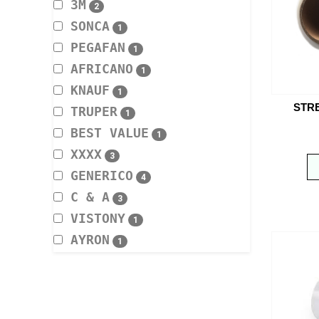
3M
2
SONCA
1
PEGAFAN
1
AFRICANO
1
KNAUF
1
STRE
TRUPER
1
BEST VALUE
1
XXXX
3
GENERICO
4
C & A
3
VISTONY
1
AYRON
1