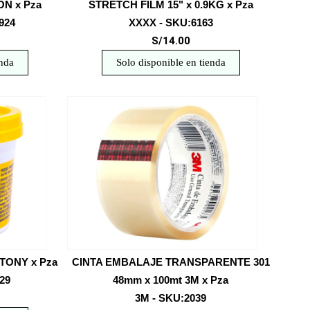
ON x Pza
STRETCH FILM 15" x 0.9KG x Pza
924
XXXX - SKU:6163
S/14.00
enda
Solo disponible en tienda
TONY x Pza
CINTA EMBALAJE TRANSPARENTE 301
29
48mm x 100mt 3M x Pza
3M - SKU:2039