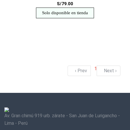
S/79.00
Solo disponible en tienda
1
‹ Prev
Next ›
Av. Gran chimú 919 urb. zárate - San Juan de Lurigancho -
Lima - Perú