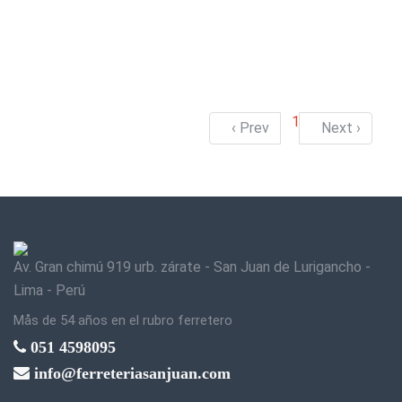
1
‹ Prev
Next ›
Av. Gran chimú 919 urb. zárate - San Juan de Lurigancho -
Lima - Perú
Mås de 54 años en el rubro ferretero
051 4598095
info@ferreteriasanjuan.com