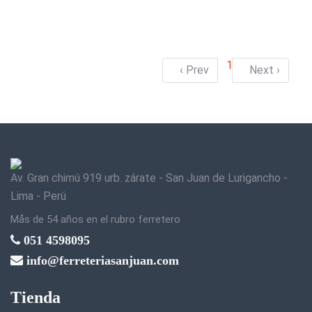
1
‹ Prev
Next ›
Av. Gran chimú 919 urb. zárate - San Juan de Lurigancho -
Lima - Perú
Mås de 54 años en el rubro ferretero
051 4598095
info@ferreteriasanjuan.com
Tienda