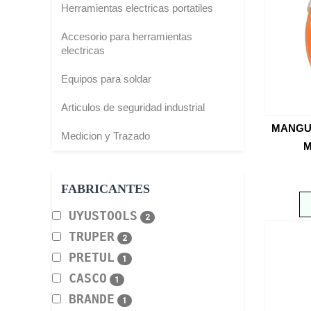
Herramientas electricas portatiles
Accesorio para herramientas
electricas
Equipos para soldar
Articulos de seguridad industrial
MANGUE
Medicion y Trazado
M
FABRICANTES
UYUSTOOLS
2
TRUPER
2
PRETUL
1
CASCO
1
BRANDE
1