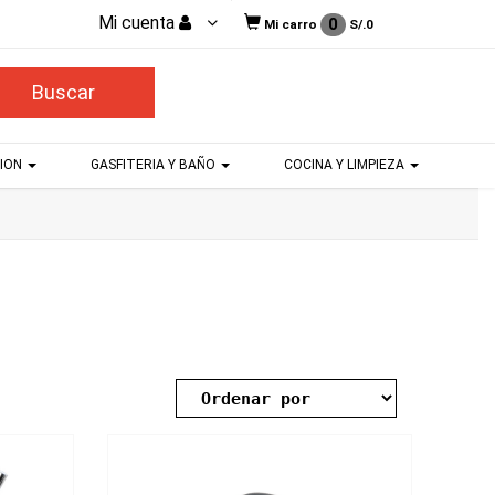
Mi cuenta
0
Mi carro
S/.
0
CION
GASFITERIA Y BAÑO
COCINA Y LIMPIEZA