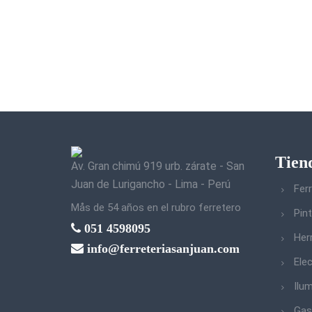
Tien
Av. Gran chimú 919 urb. zárate - San
Juan de Lurigancho - Lima - Perú
Ferr
Mås de 54 años en el rubro ferretero
Pin
051 4598095
Her
info@ferreteriasanjuan.com
Elec
Ilu
Gas