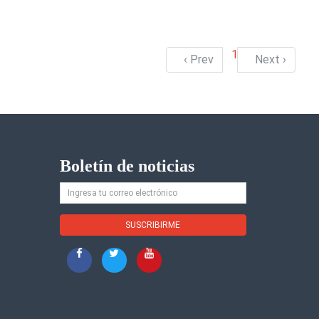
1
‹ Prev
Next ›
Boletín de noticias