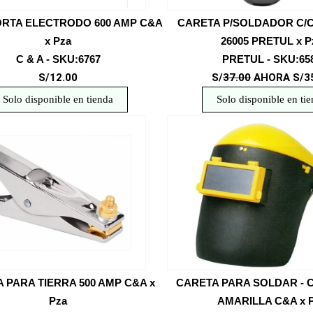
ORTA ELECTRODO 600 AMP C&A
CARETA P/SOLDADOR C/
x Pza
26005 PRETUL x P
C & A - SKU:6767
PRETUL - SKU:65
S/12.00
S/
37.00
AHORA S/3
Solo disponible en tienda
Solo disponible en ti
 PARA TIERRA 500 AMP C&A x
CARETA PARA SOLDAR -
Pza
AMARILLA C&A x 