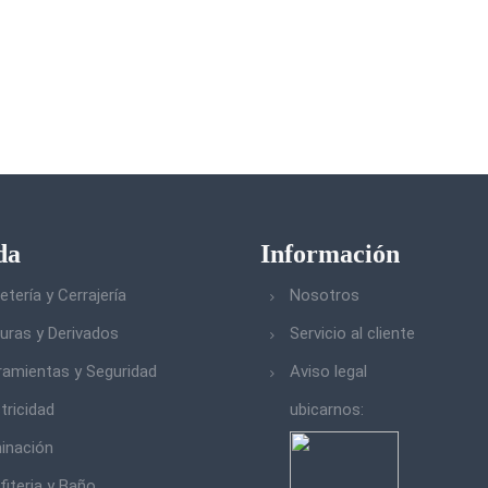
da
Información
etería y Cerrajería
Nosotros
turas y Derivados
Servicio al cliente
ramientas y Seguridad
Aviso legal
tricidad
ubicarnos:
minación
fiteria y Baño