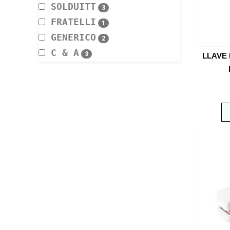
SOLDUITT
3
FRATELLI
1
GENERICO
2
C & A
3
LLAVE