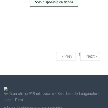
Solo disponible en tienda
1
‹ Prev
Next ›
Av. Gran chimú 919 urb. zárate - San Juan de Lurigancho -
Lima - Perú