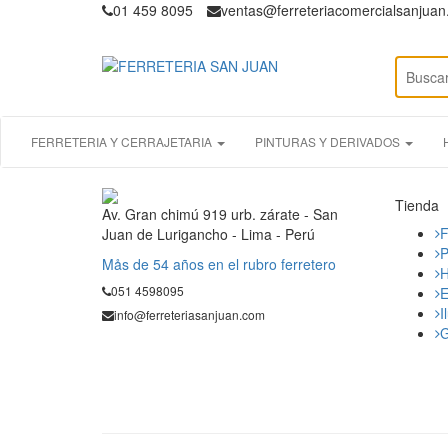
01 459 8095
ventas@ferreteriacomercialsanjua
FERRETERIA Y CERRAJETARIA
PINTURAS Y DERIVADOS
Tienda
Av. Gran chimú 919 urb. zárate - San
F
Juan de Lurigancho - Lima - Perú
P
Mås de 54 años en el rubro ferretero
H
051 4598095
E
I
info@ferreteriasanjuan.com
G