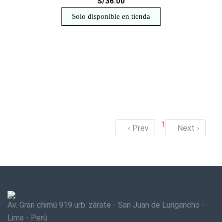
S/36.00
Solo disponible en tienda
1
‹ Prev
Next ›
Av. Gran chimú 919 urb. zárate - San Juan de Lurigancho -
Lima - Perú